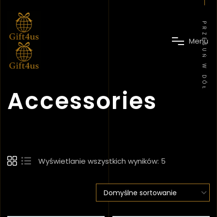
PRZESUŃ W DÓŁ
M
e
n
u
Accessories
Wyświetlanie wszystkich wyników: 5