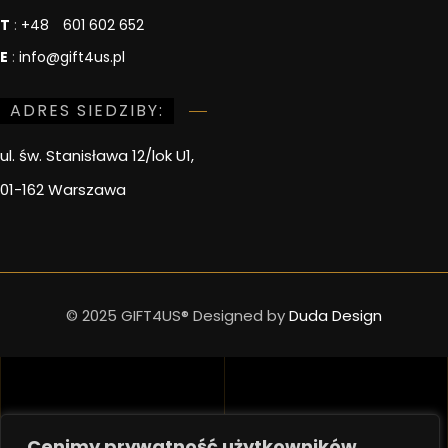
T
:
+48
601 602 652
E
:
info@gift4us.pl
ADRES SIEDZIBY:
ul. św. Stanisława 12/lok U1,
01-162 Warszawa
© 2025 GIFT4US® Designed by
Duda Design
Cenimy prywatność użytkowników