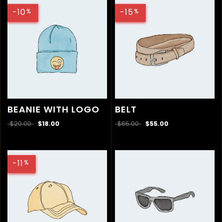
-10
-15
%
%
BEANIE WITH LOGO
BELT
$
20.00
$
18.00
$
65.00
$
55.00
-11
%