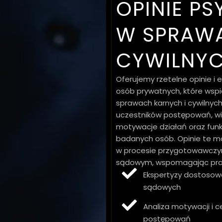
OPINIE P
W SPRAWA
CYWILNY
Oferujemy rzetelne opinie i 
osób prywatnych, które wsp
sprawach karnych i cywilnyc
uczestników postępowań, w
motywacje działań oraz fun
badanych osób. Opinie te 
w procesie przygotowawczy
sądowym, wspomagając praw
Ekspertyzy dostoso
sądowych
Analiza motywacji i 
postępowań