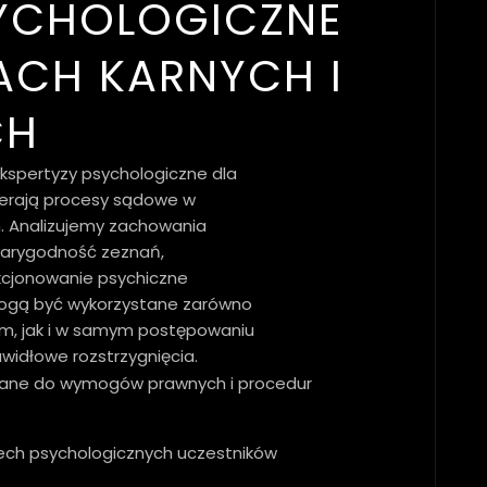
SYCHOLOGICZNE
CH KARNYCH I
CH
ekspertyzy psychologiczne dla
ierają procesy sądowe w
h. Analizujemy zachowania
iarygodność zeznań,
kcjonowanie psychiczne
mogą być wykorzystane zarówno
m, jak i w samym postępowaniu
idłowe rozstrzygnięcia.
wane do wymogów prawnych i procedur
cech psychologicznych uczestników