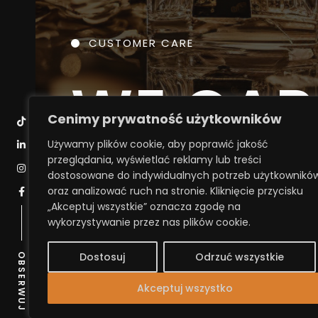
CUSTOMER CARE
W
E
C
A
R
Cenimy prywatność użytkowników
Używamy plików cookie, aby poprawić jakość
przeglądania, wyświetlać reklamy lub treści
Our commitment to you extends beyond just de
dostosowane do indywidualnych potrzeb użytkownikó
oraz analizować ruch na stronie. Kliknięcie przycisku
„Akceptuj wszystkie” oznacza zgodę na
VIEW CASE
wykorzystywanie przez nas plików cookie.
OBSERWUJ
Dostosuj
Odrzuć wszystkie
Akceptuj wszystko
C
O
N
T
A
C
T
U
S