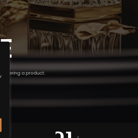
E
livering a product.
w
01