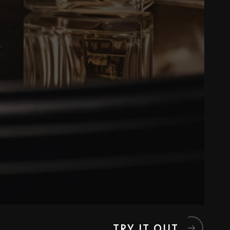
T
R
Y
I
T
O
U
T